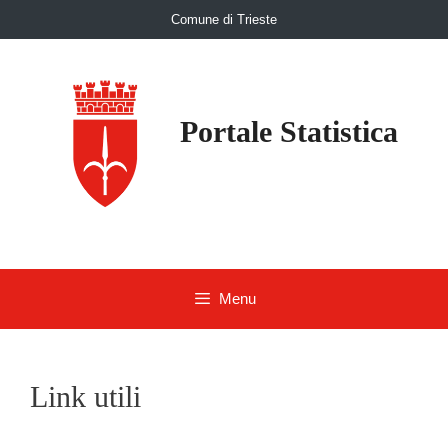
Skip
Comune di Trieste
to
content
Portale Statistica
Menu
Link utili