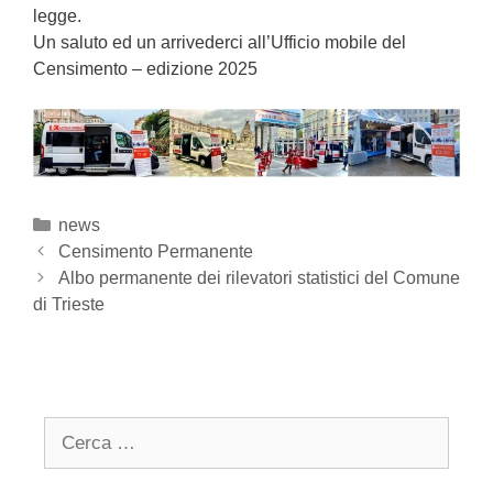
legge.
Un saluto ed un arrivederci all’Ufficio mobile del
Censimento – edizione 2025
Categories
news
Post
Censimento Permanente
navigation
Albo permanente dei rilevatori statistici del Comune
di Trieste
Search
for: