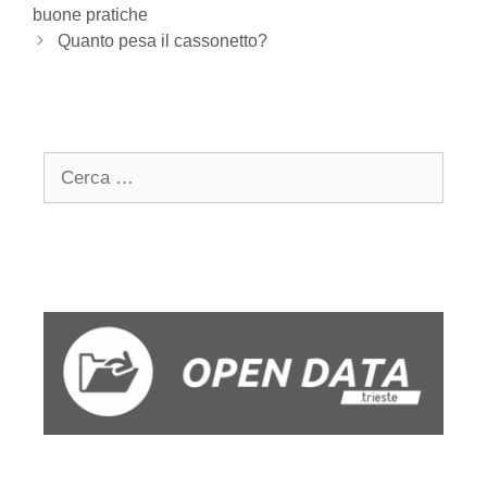
navigation
buone pratiche
Quanto pesa il cassonetto?
Search
for: