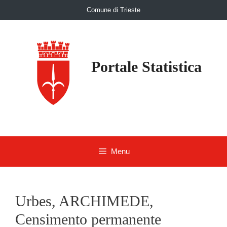
Skip
Comune di Trieste
to
content
Portale Statistica
Menu
Urbes, ARCHIMEDE,
Censimento permanente