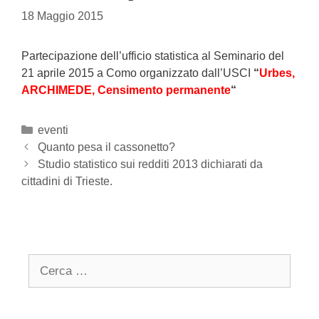
18 Maggio 2015
Partecipazione dell’ufficio statistica al Seminario del
21 aprile 2015 a Como organizzato dall’USCI
“
Urbes,
ARCHIMEDE, Censimento permanente
“
Categories
eventi
Post
Quanto pesa il cassonetto?
navigation
Studio statistico sui redditi 2013 dichiarati da
cittadini di Trieste.
Search
for: